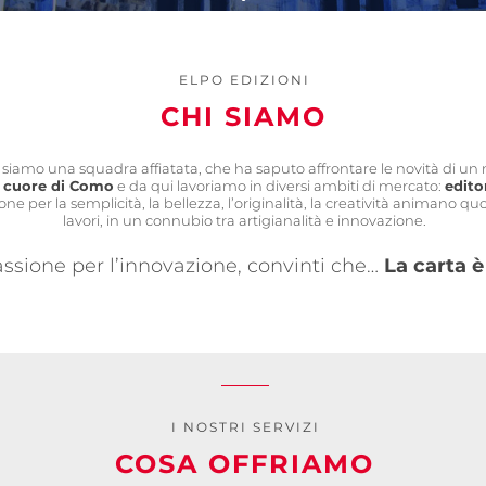
ELPO EDIZIONI
CHI SIAMO
 siamo una squadra affiatata, che ha saputo affrontare le novità di un
l cuore di Como
e da qui lavoriamo in diversi ambiti di mercato:
edito
ione per la semplicità, la bellezza, l’originalità, la creatività animano q
lavori, in un connubio tra artigianalità e innovazione.
sione per l’innovazione, convinti che…
La carta 
I NOSTRI SERVIZI
COSA OFFRIAMO