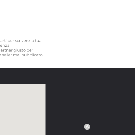
rti per scrivere la tua
tenza.
 partner giusto per
 seller mai pubblicato.