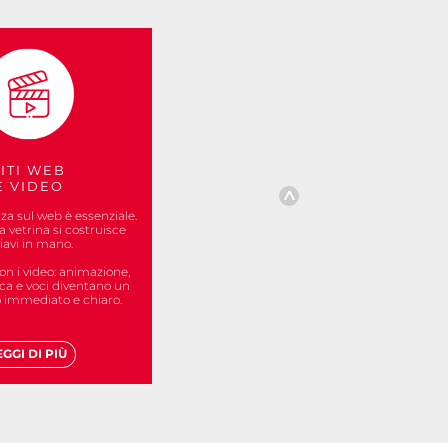
SITI WEB
E VIDEO
za sul web è essenziale.
a vetrina si costruisce
iavi in mano.
n i video: animazione,
ca e voci diventano un
immediato e chiaro.
EGGI DI PIÙ