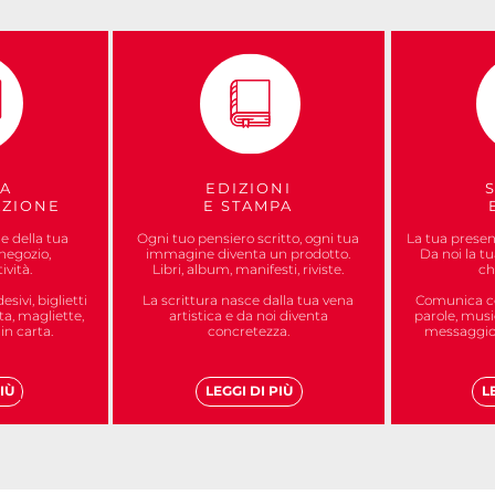
CA
EDIZIONI
AZIONE
E STAMPA
 della tua
Ogni tuo pensiero scritto, ogni tua
La tua presen
 negozio,
immagine diventa un prodotto.
Da noi la tu
ività.
Libri, album, manifesti, riviste.
ch
sivi, biglietti
La scrittura nasce dalla tua vena
Comunica co
ta, magliette,
artistica e da noi diventa
parole, musi
in carta.
concretezza.
messaggio 
IÙ
LEGGI DI PIÙ
L