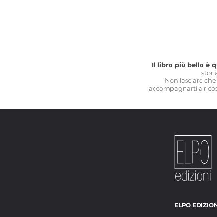
Il libro più bello è 
stori
Non lasciare che l
accompagnarti a ricost
ELPO EDIZION