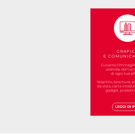
GRAFI
E COMUNIC
Curiamo l'immagine
azienda, del tuo
di ogni tua att
Volantini, brochure, ade
da vista, carta intesta
gadget, prodotti 
LEGGI DI P