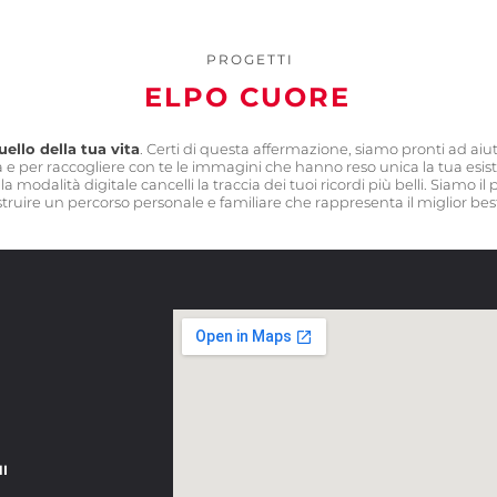
PROGETTI
ELPO CUORE
quello della tua vita
.
Certi di questa affermazione, siamo pronti ad aiuta
a e per raccogliere con te le immagini che hanno reso unica la tua esis
a modalità digitale cancelli la traccia dei tuoi ricordi più belli. Siamo il
ruire un percorso personale e familiare che rappresenta il miglior best
I